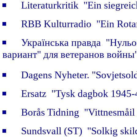
Literaturkritik "Ein siegrei
RBB Kulturradio "Ein Rotar
Українська правда "Нульов
вариант" для ветеранов войны
Dagens Nyheter. "Sovjetsold
Ersatz "Tysk dagbok 1945-
Borås Tidning "Vittnesmåil 
Sundsvall (ST) "Solkig skild