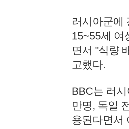
러시아군에 강
15~55세
면서 "식량
고했다.
BBC는 러
만명, 독일 
용된다면서 