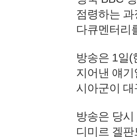
점령하는 과
다큐멘터리를
방송은 1일
지어낸 얘기
시아군이 대
방송은 당시
디미르 겔판