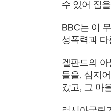
수 있어 집
BBC는 이 
성폭력과 다
겔판드의 아
들을, 심지
갔고, 그 마
러시아국립기