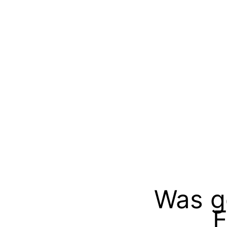
Was g
F