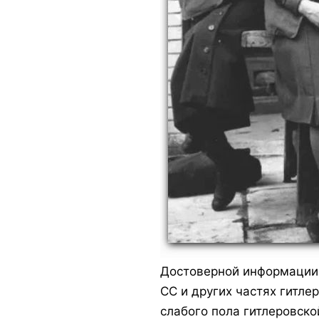
Достоверной информации 
СС и других частях гитле
слабого пола гитлеровско