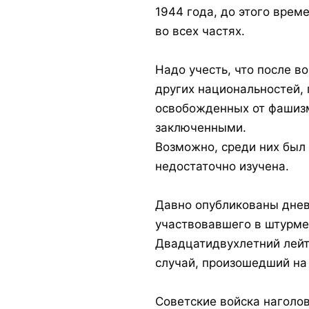
1944 года, до этого врем
во всех частях.
Надо учесть, что после 
других национальностей, 
освобожденных от фашизм
заключенными.
Возможно, среди них был
недостаточно изучена.
Давно опубликованы днев
участвовавшего в штурме 
Двадцатидвухлетний лейт
случай, произошедший на
Советские войска наголов