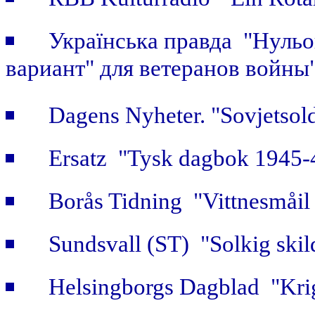
Українська правда "Нульов
вариант" для ветеранов войны
Dagens Nyheter. "Sovjetsold
Ersatz "Tysk dagbok 1945-
Borås Tidning "Vittnesmåil 
Sundsvall (ST) "Solkig skild
Helsingborgs Dagblad "Krig