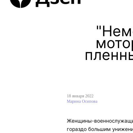
"Нем
мото
пленн
18 января 2022
Марина Осипова
Женщины-военнослужащие,
гораздо большим унижени