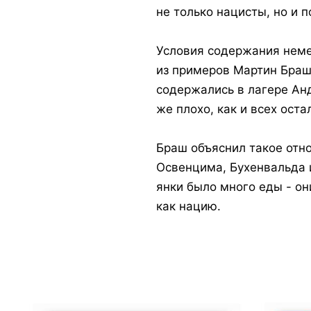
не только нацисты, но и 
Условия содержания неме
из примеров Мартин Браш
содержались в лагере Анд
же плохо, как и всех ост
Браш объяснил такое отн
Освенцима, Бухенвальда и
янки было много еды - о
как нацию.