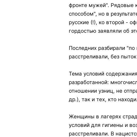
фронте мужей". Рядовые 
способом", но в результа
русские (!), ко второй -
гордостью заявляли об эт
Последних разбирали "по 
расстреливали, без пыток
Тема условий содержания
разработанной: многочисл
отношении узниц, не отп
др.), так и тех, кто нахо
Женщины в лагерях страд
условий для гигиены и во
расстреливали. В нацист