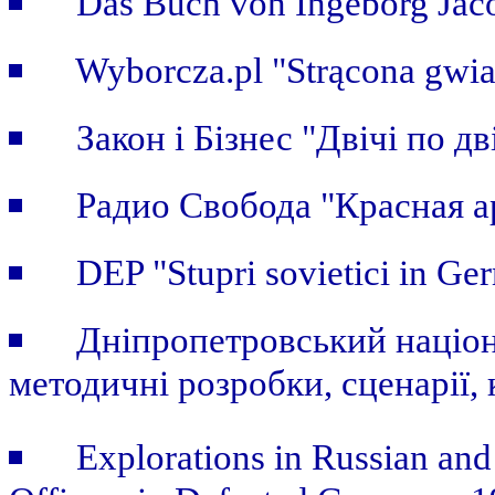
Das Buch von Ingeborg Jaco
Wyborcza.pl "Strącona gwi
Закон i Бiзнес "Двічі по дві
Радио Свобода "Красная а
DEP "Stupri sovietici in Ge
Дніпропетровський націон
методичні розробки, сценарії, 
Explorations in Russian and