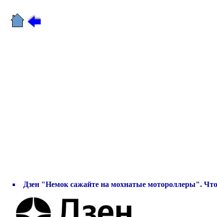
Дзен "Немок сажайте на мохнатые мотороллеры". Что