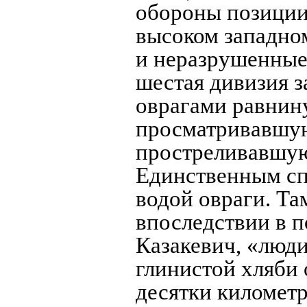
обороны позиции 
высоком западном
и неразрушенные
шестая дивизия 
оврагами равнину
просматривавшу
простреливавшу
Единственным сп
водой овраги. Та
впоследствии в п
Казакевич, «люди
глинистой хляби
десятки километр