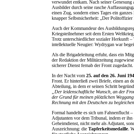
verwundet entkam. Nach seiner Genesung ab
Ausbilder durch seine rasche Auffassungsga
einen Zug, sondern eines Tages ein ganzes R
knapper Selbstsicherheit: „Der Politoffizier 
Auch der Kommandeur des Ausbildungsre
Kriegsteilnehmer seit dem Ersten Weltkrie
Trotz unterschiedlicher sozialer Herkunft 
intellektuelle Neugier: Wydrygan war begei
Als die Brigadeleitung erfuhr, dass ein Mit
der Redaktion der Militärzeitung zugewiesen
sicherer Dienst fernab der Front zugedach
In der Nacht vom
25. auf den 26. Juni 19
Front. Er hinterließ zwei Briefe, einen an
Abteilung, in dem er seinen Schritt begründ
„Der leidenschaftliche Wunsch, an der Fron
der Grund für meinen plötzlichen Weggang. 
Rechnung mit den Deutschen zu begleiche
Formal handelte es sich um Fahnenflucht 
Adjutanten vor dem Tribunal, indem er ihn 
Geheimdienst, nicht mehr als Adjutant, sonder
Auszeichnung: die
Tapferkeitsmedaille
. W