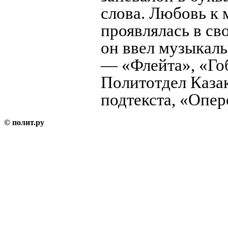
слова. Любовь к 
проявлялась в св
он ввел музыкал
— «Флейта», «Го
Политотдел Казак
подтекста, «Опер
© полит.ру