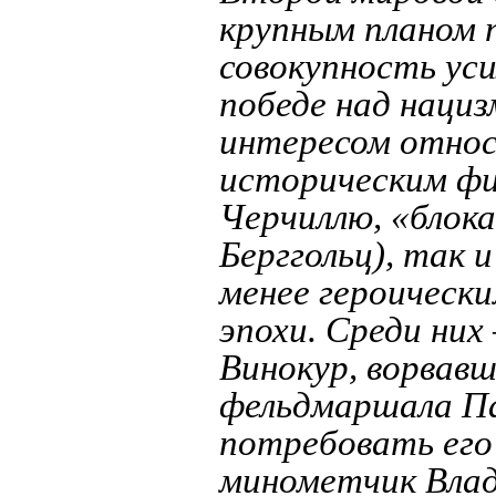
крупным планом 
совокупность уси
победе над наци
интересом относ
историческим фи
Черчиллю, «блок
Берггольц), так и
менее героическ
эпохи. Среди них
Винокур, ворвавш
фельдмаршала П
потребовать его 
минометчик Влад