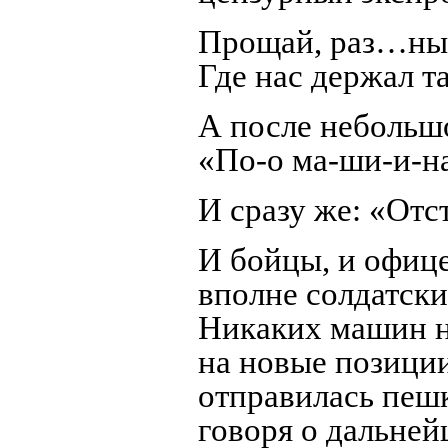
Прощай, раз…ный
Где нас держал та
А после небольшо
«По-о ма-ши-и-н
И сразу же: «Отс
И бойцы, и офице
вполне солдатски
Никаких машин н
на новые позиции
отправилась пеш
говоря о дальне