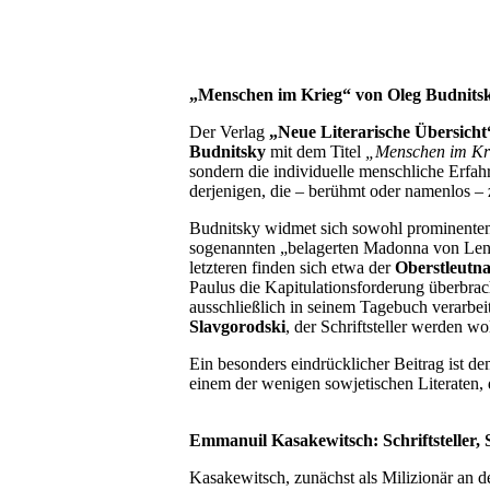
„Menschen im Krieg“ von Oleg Budnitsky
Der Verlag
„Neue Literarische Übersich
Budnitsky
mit dem Titel
„Menschen im Kr
sondern die individuelle menschliche Erf
derjenigen, die – berühmt oder namenlos – 
Budnitsky widmet sich sowohl prominenten
sogenannten „belagerten Madonna von Lenin
letzteren finden sich etwa der
Oberstleutn
Paulus die Kapitulationsforderung überbrach
ausschließlich in seinem Tagebuch verarbe
Slavgorodski
, der Schriftsteller werden wo
Ein besonders eindrücklicher Beitrag ist de
einem der wenigen sowjetischen Literaten, 
Emmanuil Kasakewitsch: Schriftsteller, 
Kasakewitsch, zunächst als Milizionär an d