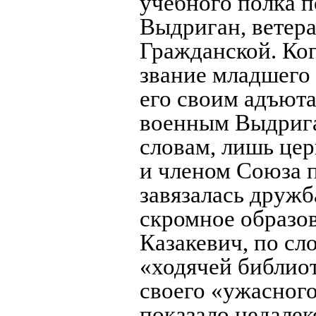
учебного полка 
Выдриган, ветер
Гражданской. Ко
звание младшего 
его своим адъют
военным Выдрига
словам, лишь це
и членом Союза 
завязалась дружб
скромное образов
Казакевич, по сл
«ходячей библиот
своего «ужасного
показало недалек