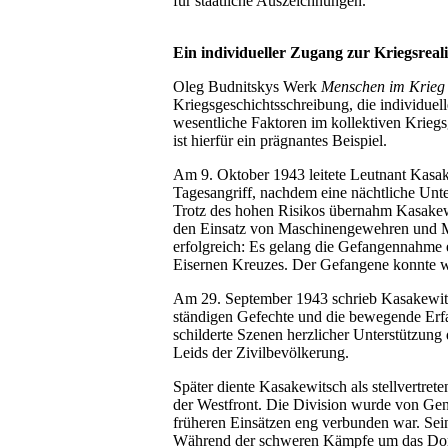
für staatliche Auszeichnungen.
Ein individueller Zugang zur Kriegsreali
Oleg Budnitskys Werk
Menschen im Krieg
Kriegsgeschichtsschreibung, die individue
wesentliche Faktoren im kollektiven Krie
ist hierfür ein prägnantes Beispiel.
Am 9. Oktober 1943 leitete Leutnant Kasak
Tagesangriff, nachdem eine nächtliche Unt
Trotz des hohen Risikos übernahm Kasakewi
den Einsatz von Maschinengewehren und Mö
erfolgreich: Es gelang die Gefangennahme 
Eisernen Kreuzes. Der Gefangene konnte we
Am 29. September 1943 schrieb Kasakewitsc
ständigen Gefechte und die bewegende Erf
schilderte Szenen herzlicher Unterstützung 
Leids der Zivilbevölkerung.
Später diente Kasakewitsch als stellvertret
der Westfront. Die Division wurde von Ge
früheren Einsätzen eng verbunden war. Sei
Während der schweren Kämpfe um das Dorf