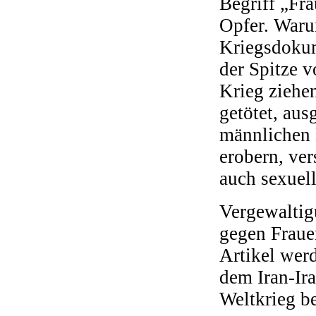
Begriff „Fra
Opfer. Waru
Kriegsdokum
der Spitze v
Krieg ziehe
getötet, aus
männlichen 
erobern, ve
auch sexuell
Vergewaltig
gegen Frauen
Artikel wer
dem Iran-Ir
Weltkrieg be