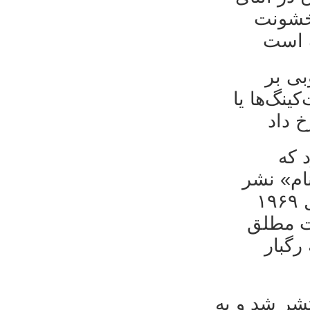
 خشونت
بی بر
ینگ‌ها یا
 که
ام» نشر
شده در آمازون-۲۰۱۰، سربازان امریکایی در سال ۱۹۶۹
ثریت مطلق
رگبار
تشر شد و به