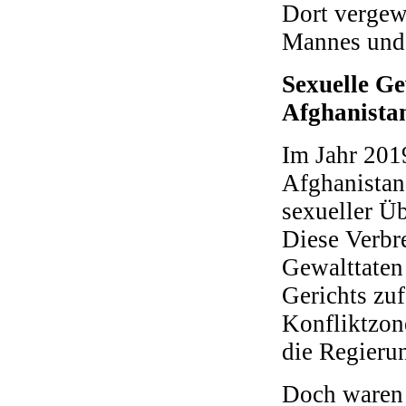
Dort vergewa
Mannes und 
Sexuelle Ge
Afghanista
Im Jahr 2019
Afghanistans
sexueller Üb
Diese Verbr
Gewalttaten
Gerichts zuf
Konfliktzon
die Regieru
Doch waren I