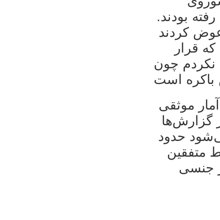
شوروی
رفته بودند
عوض کردند
که قرار
 نکردم چون
مار موثقی
 گزارش‌ها
‌شود حدود
ط متفقین
( جنسی