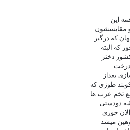
مه این
 و مقایسشون
هان که درگیر
 که البته
کشور دختر
 درخت
زی بعداز
کوبند طوزی که
ع تخم عرب ها
شه دودستی
الان جوری
وهین میشد