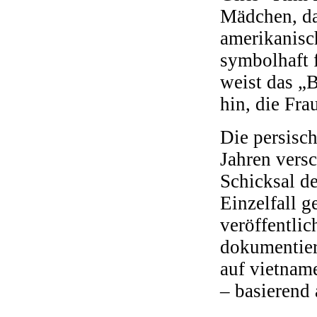
Mädchen, da
amerikanisc
symbolhaft 
weist das „B
hin, die Fra
Die persisc
Jahren vers
Schicksal d
Einzelfall g
veröffentlic
dokumentier
auf vietnam
– basierend