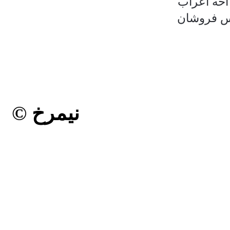
 اخه اعراب
وس فروشان
© نیمرخ