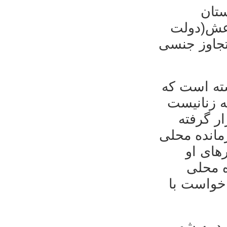
انستان
اعش(دولت
تجاوز جنسی
شته است که
ه زنانیست
ر گرفته
انده محلی
های او
ه محلی
خواست با
د به شهر