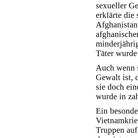
sexueller G
erklärte die
Afghanistan
afghanische
minderjähri
Täter wurde 
Auch wenn s
Gewalt ist, 
sie doch ein
wurde in zah
Ein besonde
Vietnamkrie
Truppen auf