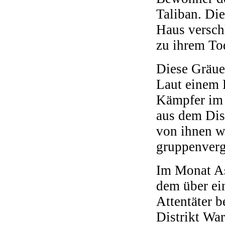
Taliban. Di
Haus versch
zu ihrem Tod
Diese Gräue
Laut einem 
Kämpfer im 
aus dem Dis
von ihnen w
gruppenverg
Im Monat As
dem über ei
Attentäter b
Distrikt Wa