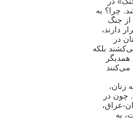
جنگ» در
د. چرا؟ به
از جنگ
ار دارند
ان در
‌کشند بلکه
همدیگر
ه زنان
 چون در
ران-عراق
، به