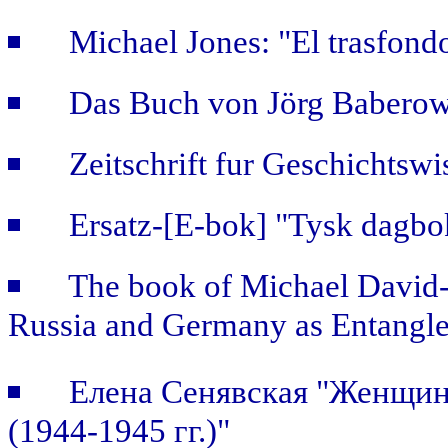
Michael Jones: "El trasfondo
Das Buch von Jörg Baberows
Zeitschrift fur Geschichtsw
Ersatz-[E-bok] "Tysk dagb
The book of Michael David-F
Russia and Germany as Entangle
Елена Сенявская "Женщин
(1944-1945 гг.)"