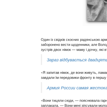
Один із свідків скоєних радянською ар
заборонено вести щоденники, але Володи
зустрів двох німок — маму і дочку, які 
Зараз відбувається двадцять 
«Я запитав німок, де вони живуть, ламан
завдали їм передовики фронту в першу 
Армия России самая жестока
«Вони тицяли сюди, — пояснювала гарна 
заплакала. — Вони мені зіпсували молоді