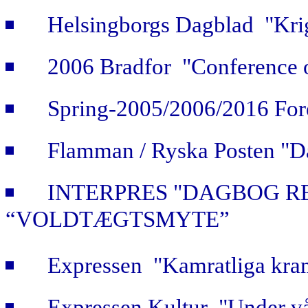
Helsingborgs Dagblad "Krig
2006 Bradfor "Conference 
Spring-2005/2006/2016 For
Flamman / Ryska Posten "Da
INTERPRES "DAGBOG R
“VOLDTÆGTSMYTE”
Expressen "Kamratliga kra
Expressen Kultur "Under vå