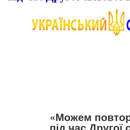
«Можем повторі
під час Другої 