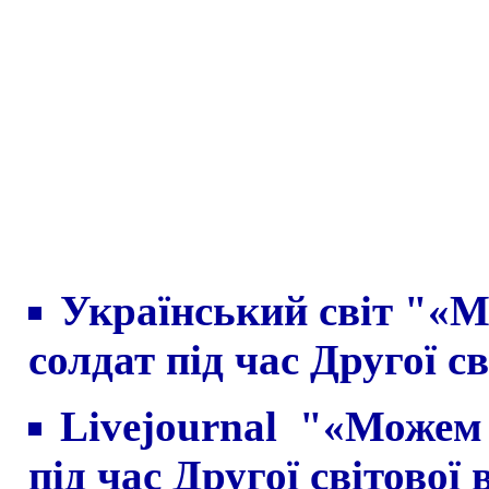
Український світ "«М
солдат під час Другої с
Livejournal "«Можем 
під час Другої світової 