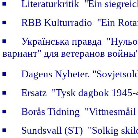
Literaturkritik "Ein siegrei
RBB Kulturradio "Ein Rotar
Українська правда "Нульов
вариант" для ветеранов войны
Dagens Nyheter. "Sovjetsold
Ersatz "Tysk dagbok 1945-
Borås Tidning "Vittnesmåil 
Sundsvall (ST) "Solkig skild