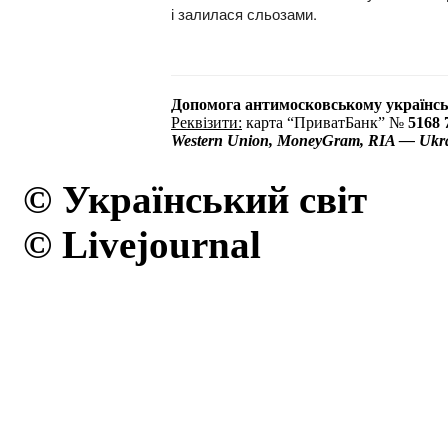
і залилася сльозами.
Допомога антимосковському українсь
Реквізити:
карта “ПриватБанк” №
5168 
Western Union, MoneyGram, RIA — Ukrain
© Український світ
© Livejournal