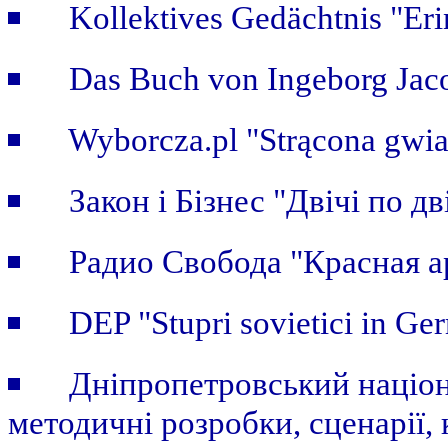
Kollektives Gedächtnis "Er
Das Buch von Ingeborg Jaco
Wyborcza.pl "Strącona gwi
Закон i Бiзнес "Двічі по дві
Радио Свобода "Красная а
DEP "Stupri sovietici in Ge
Дніпропетровський націон
методичні розробки, сценарії, 