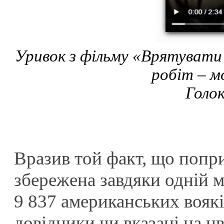
Уривок з фільму «Врятувати 
робіт – м
Голо
Вразив той факт, що попри
збережена завдяки одній ма
9 837 американських вояків
довідники чи вказані на 