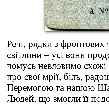
Речі, рядки з фронтових т
світлини – усі вони прод
чомусь невловимо схожі і
про свої мрії, біль, рад
Перемогою та нашою Шан
Людей, що змогли її под