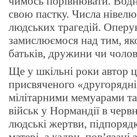
чимось порівнювати. Водн
свою пастку. Числа нівелю
людських трагедій. Оперу
замислюємося над тим, яко
батьків, дружини чи чолові
Ще у шкільні роки автор ц
присвяченого «другорядні
мілітарними мемуарами та 
військ у Нормандії в черв
людські жертви, підпорядк
матері, а кадри, пов’язан