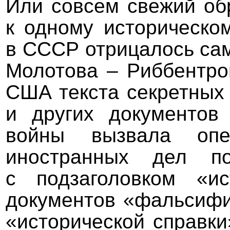
Или совсем свежий об
к одному историческо
в СССР отрицалось сам
Молотова – Риббентро
США текста секретных
и других документов 
войны вызвала опер
иностранных дел по
с подзаголовком «ис
документов «фальсифи
«исторической справки