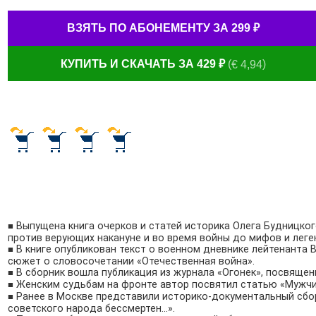
ВЗЯТЬ ПО АБОНЕМЕНТУ ЗА 299
₽
КУПИТЬ И СКАЧАТЬ ЗА
429
₽
(
)
€
4,94
Выпущена книга очерков и статей историка Олега Будницко
■
против верующих накануне и во время войны до мифов и леген
В книге опубликован текст о военном дневнике лейтенанта 
■
сюжет о словосочетании «Отечественная война».
В сборник вошла публикация из журнала «Огонек», посвяще
■
Женским судьбам на фронте автор посвятил статью «Мужчин
■
Ранее в Москве
представили историко-документальный
сбор
■
советского народа бессмертен…».