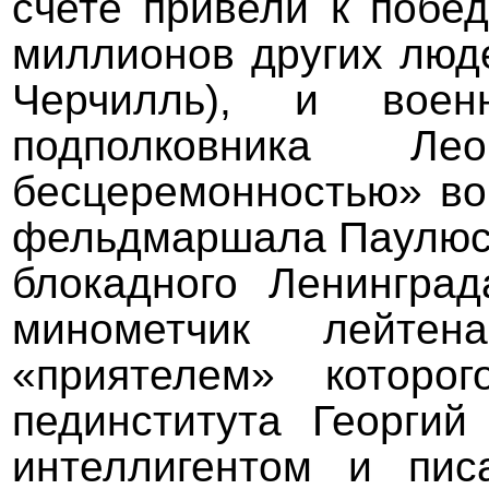
счете привели к побе
миллионов других люде
Черчилль), и воен
подполковника Ле
бесцеремонностью» во
фельдмаршала Паулюса,
блокадного Ленинград
минометчик лейтен
«приятелем» которо
пединститута Георгий
интеллигентом и пис