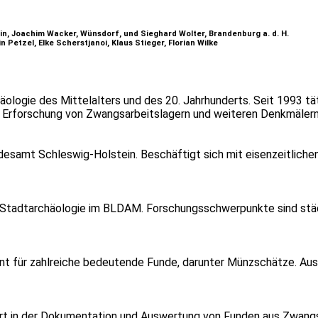
in, Joachim Wacker, Wünsdorf, und Sieghard Wolter, Brandenburg a. d. H.
 Petzel, Elke Scherstjanoi, Klaus Stieger, Florian Wilke
ologie des Mittelalters und des 20. Jahrhunderts. Seit 1993 t
Erforschung von Zwangsarbeitslagern und weiteren Denkmälern
desamt Schleswig-Holstein. Beschäftigt sich mit eisenzeitliche
d Stadtarchäologie im BLDAM. Forschungsschwerpunkte sind städ
t für zahlreiche bedeutende Funde, darunter Münzschätze. Au
rt in der Dokumentation und Auswertung von Funden aus Zwangs