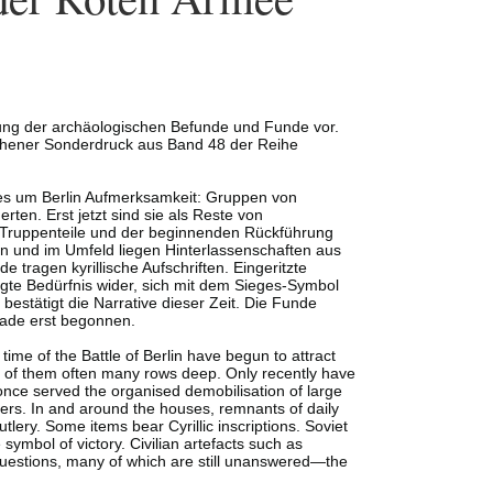
tung der archäologischen Befunde und Funde vor.
sehener Sonderdruck aus Band 48 der Reihe
es um Berlin Aufmerksamkeit: Gruppen von
ten. Erst jetzt sind sie als Reste von
r Truppenteile und der beginnenden Rückführung
 und im Umfeld liegen Hinterlassenschaften aus
 tragen kyrillische Aufschriften. Eingeritzte
te Bedürfnis wider, sich mit dem Sieges-Symbol
stätigt die Narrative dieser Zeit. Die Funde
rade erst begonnen.
ime of the Battle of Berlin have begun to attract
ds of them often many rows deep. Only recently have
nce served the organised demobilisation of large
rers. In and around the houses, remnants of daily
ery. Some items bear Cyrillic inscriptions. Soviet
ymbol of victory. Civilian artefacts such as
e questions, many of which are still unanswered―the