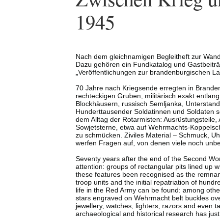
1945
Nach dem gleichnamigen Begleitheft zur Wande
Dazu gehören ein Fundkatalog und Gastbeiträg
„Veröffentlichungen zur brandenburgischen L
70 Jahre nach Kriegsende erregten in Brande
rechteckigen Gruben, militärisch exakt entlan
Blockhäusern, russisch Semljanka, Unterstan
Hunderttausender Soldatinnen und Soldaten s
dem Alltag der Rotarmisten: Ausrüstungsteile, 
Sowjetsterne, etwa auf Wehrmachts-Koppelsch
zu schmücken. Ziviles Material – Schmuck, Uh
werfen Fragen auf, von denen viele noch unbe
Seventy years after the end of the Second Worl
attention: groups of rectangular pits lined u
these features been recognised as the remnan
troop units and the initial repatriation of hu
life in the Red Army can be found: among other
stars engraved on Wehrmacht belt buckles over 
jewellery, watches, lighters, razors and even 
archaeological and historical research has jus