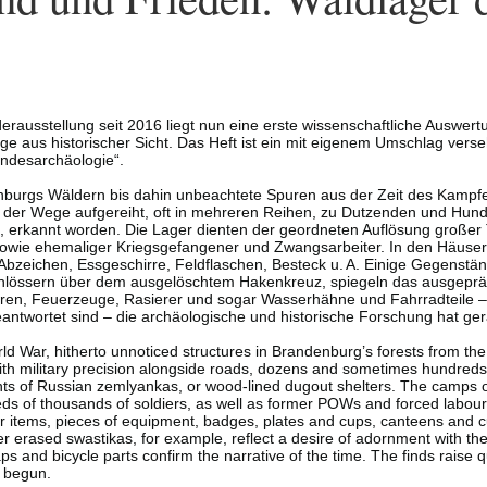
rausstellung seit 2016 liegt nun eine erste wissenschaftliche Auswer
e aus historischer Sicht. Das Heft ist ein mit eigenem Umschlag ver
andesarchäologie“.
nburgs Wäldern bis dahin unbeachtete Spuren aus der Zeit des Kampf
g der Wege aufgereiht, oft in mehreren Reihen, zu Dutzenden und Hunder
d, erkannt worden. Die Lager dienten der geordneten Auflösung große
owie ehemaliger Kriegsgefangener und Zwangsarbeiter. In den Häusern
Abzeichen, Essgeschirre, Feldflaschen, Besteck u. A. Einige Gegenstände
lössern über dem ausgelöschtem Hakenkreuz, spiegeln das ausgepräg
ren, Feuerzeuge, Rasierer und sogar Wasserhähne und Fahrradteile – be
antwortet sind – die archäologische und historische Forschung hat ge
d War, hitherto unnoticed structures in Brandenburg’s forests from the t
p with military precision alongside roads, dozens and sometimes hundre
ts of Russian zeml­yankas, or wood-lined dugout shelters. The camps o
ndreds of thousands of soldiers, as well as former POWs and forced labou
 items, pieces of equipment, badges, plates and cups, canteens and cutl
erased swastikas, for example, reflect a desire of adornment with the s
taps and bicycle parts confirm the narrative of the time. The finds rais
t begun.