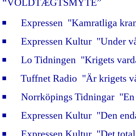
“VOLDTÆGTSMYTE”
Expressen "Kamratliga kra
Expressen Kultur "Under vå
Lo Tidningen "Krigets vard
Tuffnet Radio "Är krigets v
Norrköpings Tidningar "En b
Expressen Kultur "Den enda
Expressen Kultur "Det totali