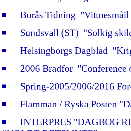
Borås Tidning "Vittnesmåil 
Sundsvall (ST) "Solkig skild
Helsingborgs Dagblad "Krig
2006 Bradfor "Conference 
Spring-2005/2006/2016 For
Flamman / Ryska Posten "Da
INTERPRES "DAGBOG R