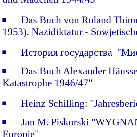
und Mädchen 1944/45"
Das Buch von Roland Thimm
1953). Nazidiktatur - Sowjetisch
История государства "Ми
Das Buch Alexander Häusse
Katastrophe 1946/47"
Heinz Schilling: "Jahresber
Jan M. Piskorski "WYGNAŃ
Europie"