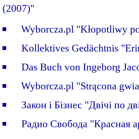
(2007)"
Wyborcza.pl "Kłopotliwy po
Kollektives Gedächtnis "Er
Das Buch von Ingeborg Jaco
Wyborcza.pl "Strącona gwi
Закон i Бiзнес "Двічі по дві
Радио Свобода "Красная а