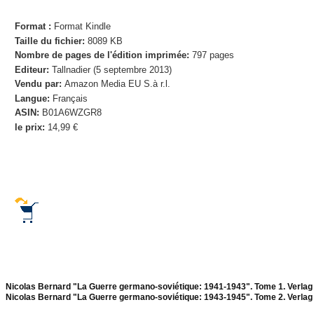
Format :
Format Kindle
Taille du fichier:
8089 KB
Nombre de pages de l'édition imprimée:
797 pages
Editeur:
Tallnadier (5 septembre 2013)
Vendu par:
Amazon Media EU S.à r.l.
Langue:
Français
ASIN:
B01A6WZGR8
le prix:
14,99 €
Nicolas Bernard "La Guerre germano-soviétique: 1941-1943". Tome 1. Verlag 
Nicolas Bernard "La Guerre germano-soviétique: 1943-1945". Tome 2. Verlag