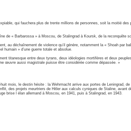
piable, qui fauchera plus de trente millions de personnes, soit la moitié des 
îne de « Barbarossa » à Moscou, de Stalingrad à Koursk, de la reconquête so
tement, au déchaînement de violence qu’il génère, notamment la « Shoah par bal
iel humain » d’une guerre totale et absolue.
ntement titanesque entre deux tyrans, deux idéologies mortifères et deux peupl
u’une œuvre aussi magistrale puisse être considérée comme dépassée. »
ix-huit mois, le destin hésite : la Wehrmacht arrive aux portes de Leningrad, d
lit, des projets meurtriers de Hitler aux calculs cyniques de Staline, avant d
ouge brise l élan allemand à Moscou, en 1941, puis à Stalingrad, en 1943.