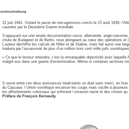
urzbeschreibung
22 juin 1941. Violant le pacte de non-agression conclu le 23 août 1939, l’Al
causées par la Deuxième Guerre mondiale.
S’appuyant sur une ample documentation russe, allemande, anglo-saxonne, et
chute de Budapest et de Berlin, nous plongeant au cœur des opérations et de
L’auteur déchiffre les calculs de Hitler et de Staline, mais fait aussi une 
traduira par l’assassinat de plus d’un million trois cent mille juifs soviéti
« Ce que le lecteur retiendra, c’est la remarquable objectivité avec laquell
malgré eux dans une guerre d’extermination. Même si certaines archives re
S ouvre entre ces deux puissances totali-taires un duel sans merci, en huis c
du Caucase, l Union soviétique encaisse les coups mais vacille à plusieurs r
les affrontements colossaux qui rythment l invasion nazie et des crimes qu e
Préface de François Kersaudy.