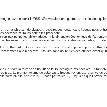
lemagne nazie envahit l’URSS. S’ouvre alors une guerre aussi colossale qu’inex
 s’affranchissant de plusieurs idées reçues, cette vaste fresque nous entra
s doctrines militaires dont elles procèdent.
large part aux péripéties diplomatiques, à la dimension économique de l’affron
ques par les nazis. Sans oublier le vécu des obscurs et des sans-grades, « matér
e Nicolas Bernard traite les questions les plus délicates posées par cet affro
stent fermées à la recherche, il faudra sans doute bien des années avant q
los, et dont la férocité se nourrit de leurs idéologies res-pectives. Durant d
eprises. Le premier volume de cette vaste fresque revient aux origines du conf
lle porte en elle, tels que la « Shoah par balles » , jusqu à ce que l Armée r