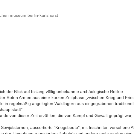
chen museum berlin-karlshorst
ch der Blick auf bislang völlig unbekannte archäologische Relikte.
der Roten Armee aus einer kurzen Zeitphase „zwischen Krieg und Frie
 in regelmäßig angelegten Waldlagern aus eingegrabenen traditionellen
hauptstadt".
 Funde von dieser Zeit erzählen, die von Kampf und Gewalt geprägt w
wjetsternen, aussortierte "Kriegsbeute", mit Inschriften versehene Al
ar in der Umgebung requiriertem Zubehör und andere mehr werfen eine 