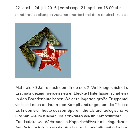
22. april – 24. juli 2016 | vernissage 21. april um 18:00 uhr
sonderausstellung in zusammenarbeit mit dem deutsch-russis
Mehr als 70 Jahre nach dem Ende des 2. Weltkrieges richtet si
Erstmals gezeigt werden neu entdeckte Hinterlassenschaften 
In den Brandenburgischen Wäldern lagerten große Truppenteile
vielleicht noch andauernden Kampfhandlungen um die "Reichs
Es finden sich heute dessen Spuren, die als archäologische
Großen wie im Kleinen, im Konkreten wie im Symbolischen.
Fundstücke wie Wehrmachts-Koppelschlösser mit eingeritzten So
Ausrüstungsteile sowie die Reste der Unterkünfte mit offenb