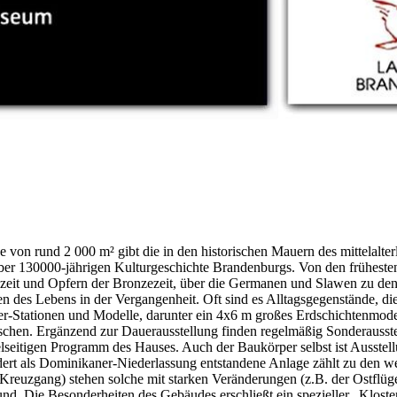
n rund 2 000 m² gibt die in den historischen Mauern des mittelalterl
r 130000-jährigen Kulturgeschichte Brandenburgs. Von den frühesten Sp
inzeit und Opfern der Bronzezeit, über die Germanen und Slawen zu de
en des Lebens in der Vergangenheit. Oft sind es Alltagsgegenstände, d
er-Stationen und Modelle, darunter ein 4x6 m großes Erdschichtenmode
chen. Ergänzend zur Dauerausstellung finden regelmäßig Sonderausstel
eitigen Programm des Hauses. Auch der Baukörper selbst ist Ausstell
ert als Dominikaner-Niederlassung entstandene Anlage zählt zu den wen
reuzgang) stehen solche mit starken Veränderungen (z.B. der Ostflügel
rund. Die Besonderheiten des Gebäudes erschließt ein spezieller „Kl