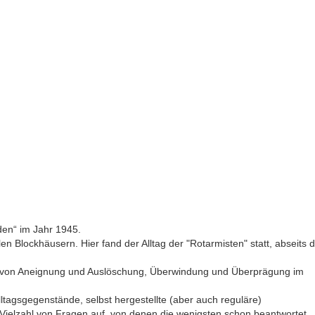
den“ im Jahr 1945.
 Blockhäusern. Hier fand der Alltag der "Rotarmisten" statt, abseits 
ar, von Aneignung und Auslöschung, Überwindung und Überprägung im
ltagsgegenstände, selbst hergestellte (aber auch reguläre)
Vielzahl von Fragen auf, von denen die wenigsten schon beantwortet