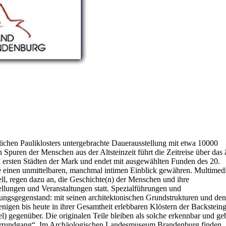
ichen Pauliklosters untergebrachte Dauerausstellung mit etwa 10000
uren der Menschen aus der Altsteinzeit führt die Zeitreise über das ä
n ersten Städten der Mark und endet mit ausgewählten Funden des 20.
ie einen unmittelbaren, manchmal intimen Einblick gewähren. Multimed
ll, regen dazu an, die Geschichte(n) der Menschen und ihre
lungen und Veranstaltungen statt. Spezialführungen und
ungsgegenstand: mit seinen architektonischen Grundstrukturen und den
igen bis heute in ihrer Gesamtheit erlebbaren Klöstern der Backsteing
) gegenüber. Die originalen Teile bleiben als solche erkennbar und ge
osterrundgang“. Im Archäologischen Landesmuseum Brandenburg finden