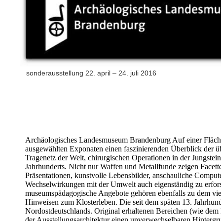
sonderausstellung 22. april – 24. juli 2016
Archäologisches Landesmuseum Brandenburg Auf einer Fläche vo
ausgewählten Exponaten einen faszinierenden Überblick der übe
Tragenetz der Welt, chirurgischen Operationen in der Jungste
Jahrhunderts. Nicht nur Waffen und Metallfunde zeigen Facett
Präsentationen, kunstvolle Lebensbilder, anschauliche Comput
Wechselwirkungen mit der Umwelt auch eigenständig zu erfors
museumspädagogische Angebote gehören ebenfalls zu dem viels
Hinweisen zum Klosterleben. Die seit dem späten 13. Jahrhund
Nordostdeutschlands. Original erhaltenen Bereichen (wie dem K
der Ausstellungsarchitektur einen unverwechselbaren Hinterg