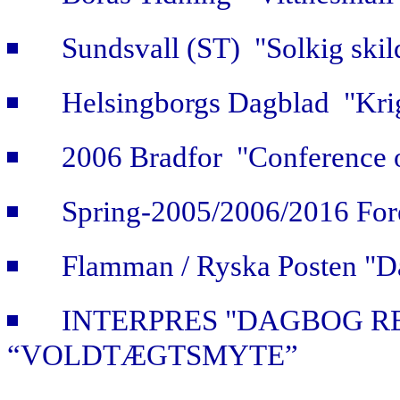
Sundsvall (ST) "Solkig skild
Helsingborgs Dagblad "Krig
2006 Bradfor "Conference 
Spring-2005/2006/2016 For
Flamman / Ryska Posten "Da
INTERPRES "DAGBOG R
“VOLDTÆGTSMYTE”