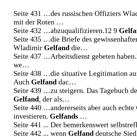
Seite 431
…des russischen Offiziers Wla
mit der Roten …
Seite 432
…abzuqualifizieren.12 9
Gelf
Seite 435
…die Briefe des gewissenhafte
Wladimir
Gelfand
die…
Seite 437
…Arbeitsdienst gebeten haben
we…
Seite 438
…die situative Legitimation au
Auch
Gelfand
dac…
Seite 439
…zu steigern. Das Tagebuch des
Gelfand
, der als…
Seite 440
…andererseits aber auch echte 
investieren.
Gelfands
…
Seite 441
... Der bemerkenswert selbstre
Seite 442
... wenn
Gelfand
deutsche Sied