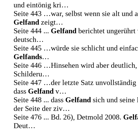
und eintönig kri…
Seite 443
…war, selbst wenn sie alt und 
Gelfand
zeigt…
Seite 444
...
Gelfand
berichtet ungerührt
deutsch…
Seite 445
…würde sie schlicht und einfac
Gelfands
…
Seite 446
…Hinsehen wird aber deutlich, 
Schilderu…
Seite 447
…der letzte Satz unvollständig i
dass
Gelfand
v…
Seite 448
... dass
Gelfand
sich und seine
der Seite der ziv…
Seite 476
... Bd. 26), Detmold 2008.
Gelf
Deut…