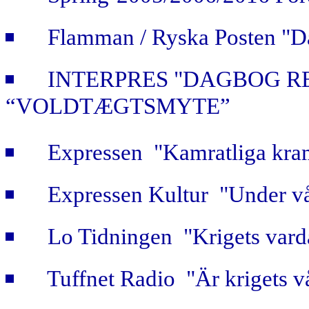
Flamman / Ryska Posten "Da
INTERPRES "DAGBOG R
“VOLDTÆGTSMYTE”
Expressen "Kamratliga kra
Expressen Kultur "Under vå
Lo Tidningen "Krigets vard
Tuffnet Radio "Är krigets v