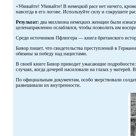
«Убивайте! Убивайте! В немецкой расе нет ничего, кром
навсегда в его логове. Используйте силу и сокрушите р
Результат:
два миллиона немецких женщин были изнасило
целенаправленно ослаблялся, чтобы позволить им воспр
Среди источников Пфлюгера — книга британского истори
Бивор пишет, что свидетельства преступлений в Герман
обязаны за победу над нацистами.
В своей книге Бивор приводит ужасающие подробности: 
случаях, когда дочерей насиловали на глазах у матерей
По официальным документам, особо зверствовали солдат
развешивали их внутренности.