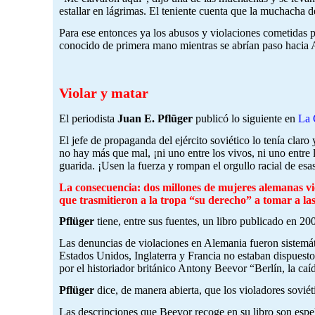
estallar en lágrimas. El teniente cuenta que la muchacha d
Para ese entonces ya los abusos y violaciones cometidas 
conocido de primera mano mientras se abrían paso hacia 
Violar y matar
El periodista
Juan E. Pflüger
publicó lo siguiente en
La 
El jefe de propaganda del ejército soviético lo tenía claro
no hay más que mal, ¡ni uno entre los vivos, ni uno entre 
guarida. ¡Usen la fuerza y rompan el orgullo racial de e
La consecuencia: dos millones de mujeres alemanas vio
que trasmitieron a la tropa “su derecho” a tomar a l
Pflüger
tiene, entre sus fuentes, un libro publicado en 200
Las denuncias de violaciones en Alemania fueron sistemáti
Estados Unidos, Inglaterra y Francia no estaban dispuesto
por el historiador británico Antony Beevor “Berlín, la c
Pflüger
dice, de manera abierta, que los violadores sovié
Las descripciones que Beevor recoge en su libro son espel