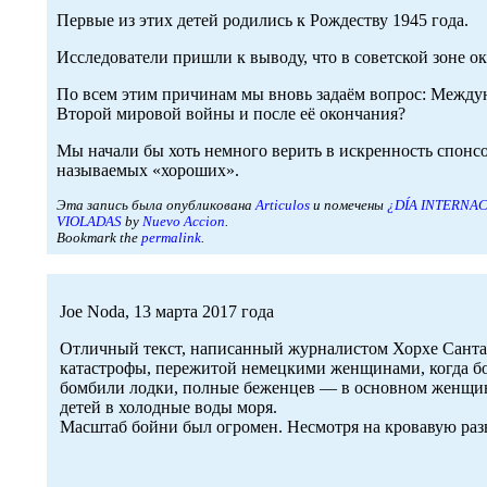
Первые из этих детей родились к Рождеству 1945 года.
Исследователи пришли к выводу, что в советской зоне
По всем этим причинам мы вновь задаём вопрос: Между
Второй мировой войны и после её окончания?
Мы начали бы хоть немного верить в искренность спонс
называемых «хороших».
Эта запись была опубликована
Articulos
и помечены
¿DÍA INTERNA
VIOLADAS
by
Nuevo Accion
.
Bookmark the
permalink
.
Joe Noda, 13 марта 2017 года
Отличный текст, написанный журналистом Хорхе Санта 
катастрофы, пережитой немецкими женщинами, когда бол
бомбили лодки, полные беженцев — в основном женщин с
детей в холодные воды моря.
Масштаб бойни был огромен. Несмотря на кровавую разв