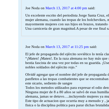
Joe Noda
on
March 13, 2017 at 4:00 pm
said:
Un excelente escrito del periodista Jorge Santa Cruz, e
mujer alemana, cuando las tropas de los bolchevikes,
mayormente mujeres con sus hijos en brazos, tratando de
Una carniceria de gran magnitud.A pesar de ese final sa
Joe Noda
on
March 13, 2017 at 11:25 pm
said:
El jefe de propaganda del ejército soviético lo tenía cla
“¡Maten! ¡Maten!. En la raza alemana no hay más que ma
bestia fascista de una vez por todas en su guarida. ¡
nobles soldados del ejército rojo.”
Olvidé agregar que el nombre del jefe de propaganda de
panfletos a las tropas combatientes que se encontraban
este sicario, sediento de sangre
Todos los metodos utilizados para expresar el odio den
Ninguna mujer de 8 a 80 años se salvó de esas humillac
alemana, jamas se detuvo….incluyendo mujeres ya muerta
Este tipo de actuacion que ocurria muy a menudo y , jam
fisica o la disciplina politica para parar dichas brutal