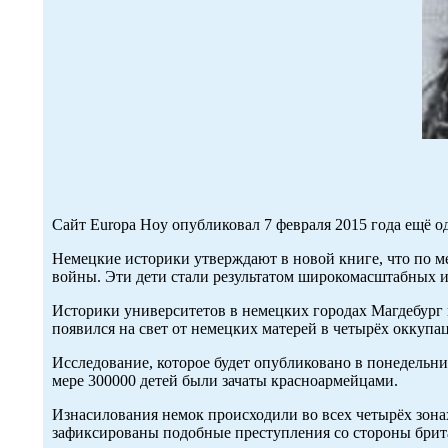
Сайт Europa Hoy опубликовал 7 февраля 2015 года ещё 
Немецкие историки утверждают в новой книге, что по 
войны. Эти дети стали результатом широкомасштабных 
Историки университетов в немецких городах Магдебург 
появился на свет от немецких матерей в четырёх оккупа
Исследование, которое будет опубликовано в понедельн
мере 300000 детей были зачаты красноармейцами.
Изнасилования немок происходили во всех четырёх зона
зафиксированы подобные преступления со стороны брит