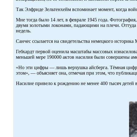
Так Элфриде Зельтенхейм вспоминает момент, когда войс
Мне тогда было 14 лет, в феврале 1945 года. Фотография
двумя золотыми локонами, падающими на плечи. Оттуда е
недель.
Санчес ссылается на свидетельства немецкого историка 
Гебхардт первой оценила масштабы массовых изнасилован
меньшей мере 190000 актов насилия были совершены ам
«Но эти цифры — лишь верхушка айсберга. Тёмная цифра
этом», — объясняет она, отмечая при этом, что публика
Насилие привело к рождению не менее 400 тысяч детей 