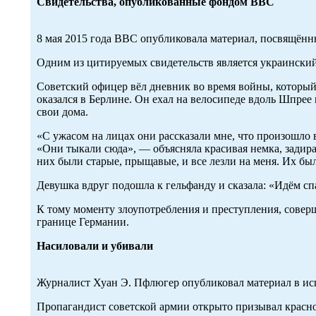
Свидетельства, опубликованные фондом BBC
8 мая 2015 года BBC опубликовала материал, посвящён
Одним из цитируемых свидетельств является украинский
Советский офицер вёл дневник во время войны, который 
оказался в Берлине. Он ехал на велосипеде вдоль Шпрее
свои дома.
«С ужасом на лицах они рассказали мне, что произошло 
«Они тыкали сюда», — объясняла красивая немка, задира
них были старые, прыщавые, и все лезли на меня. Их был
Девушка вдруг подошла к гельфанду и сказала: «Идём спа
К тому моменту злоупотребления и преступления, совер
границе Германии.
Насиловали и убивали
Журналист Хуан Э. Пфлюгер опубликовал материал в исп
Пропагандист советской армии открыто призывал красно