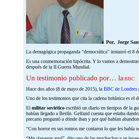
Por,
Jorge San
La demagógica propaganda “democrática” instauró el 8 de
Es una conmemoración hipócrita. Y lo vamos a demostrar c
después de la II Guerra Mundial.
Un testimonio publicado por… la
BBC
Hace dos años (8 de mayo de 2015), la
BBC de Londres
Uno de los testimonios que cita la cadena británica es el d
El
militar soviético
escribió un diario en tiempos de la g
habían llegado a Berlín. Gelfand cuenta que estaba dando
precario preguntó a dónde iban y por qué habían abandon
“Con horror en sus rostros me contaron lo que les había oc
“Me clavaron aquí”, dijo una de las muchachas y se levant