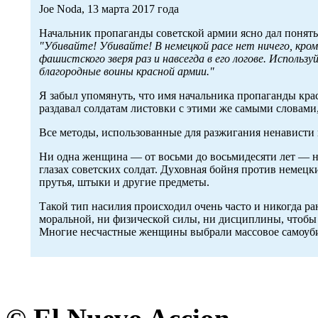
Joe Noda, 13 марта 2017 года
Начальник пропаганды советской армии ясно дал понят
"Убивайте! Убивайте! В немецкой расе нет ничего, кро
фашистского зверя раз и навсегда в его логове. Исполь
благородные воины красной армии."
Я забыл упомянуть, что имя начальника пропаганды кр
раздавал солдатам листовки с этими же самыми словами,
Все методы, использованные для разжигания ненависти 
Ни одна женщина — от восьми до восьмидесяти лет — не 
глазах советских солдат. Духовная бойня против немецк
прутья, штыки и другие предметы.
Такой тип насилия происходил очень часто и никогда ра
моральной, ни физической силы, ни дисциплины, чтобы 
Многие несчастные женщины выбрали массовое самоуб