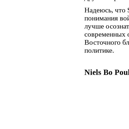
Надеюсь, что 
понимания вой
лучше осознат
современных 
Восточного бл
политике.
Niels Bo Pou