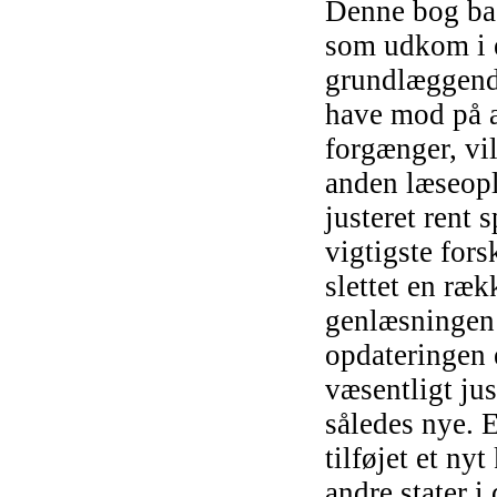
Denne bog bas
som udkom i e
grundlæggend
have mod på 
forgænger, vil
anden læseopl
justeret rent 
vigtigste for
slettet en ræ
genlæsningen 
opdateringen e
væsentligt jus
således nye. E
tilføjet et ny
andre stater i