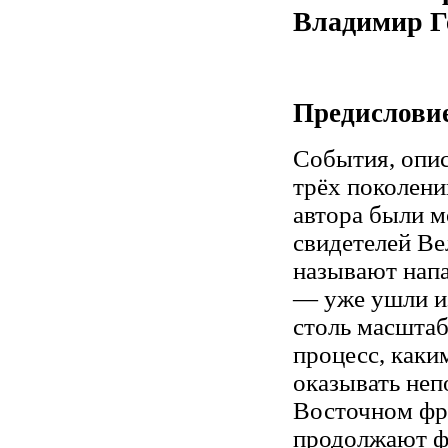
Владимир Гел
Предислови
События, опис
трёх поколени
автора были 
свидетелей Ве
называют напа
— уже ушли из
столь масшта
процесс, каки
оказывать неп
Восточном фро
продолжают ф