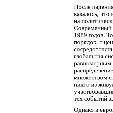
После падения
казалось, что
на политичес
Современный м
1989 годов. Т
порядок, с це
сосредоточен
глобальная си
равномерным 
распределение
множеством ст
никто из живу
участвовавшим
тех событий з
Однако в евро