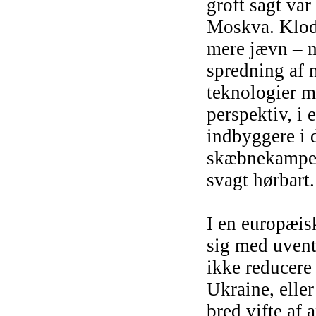
groft sagt var
Moskva.
Klod
mere jævn – 
spredning af 
teknologier m
perspektiv, i
indbyggere i d
skæbnekampen 
svagt hørbart.
I en europæis
sig med uvente
ikke reducere 
Ukraine, elle
bred vifte af 