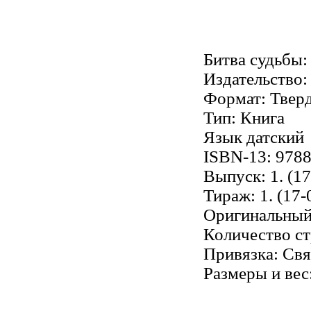
Битва судьбы:
Издательство:
Формат: Твер
Тип: Книга
Язык датский
ISBN-13: 978
Выпуск: 1. (1
Тираж: 1. (17-
Оригинальный 
Количество ст
Привязка: Св
Размеры и вес: