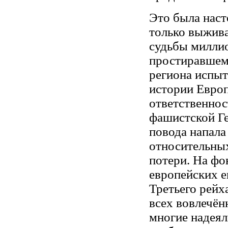
Это была наст
только выжив
судьбы миллио
простиравшемс
региона испыт
истории Европ
ответственнос
фашистской Ге
повода напала
относительны
потери. На фо
европейских е
Третьего рейх
всех вовлечён
многие надеял