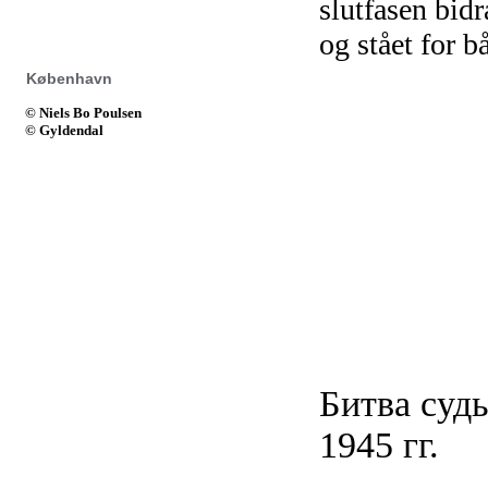
slutfasen bid
og stået for b
København
© Niels Bo Poulsen
© Gyldendal
Битва судь
1945 гг.