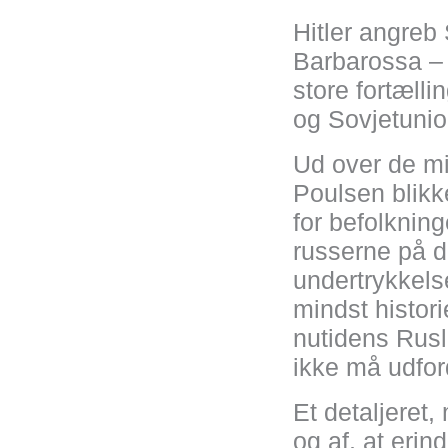
Hitler angreb
Barbarossa –
store fortæll
og Sovjetunion
Ud over de mi
Poulsen blikke
for befolknin
russerne på d
undertrykkels
mindst histori
nutidens Rusla
ikke må udfor
Et detaljeret,
og af, at eri