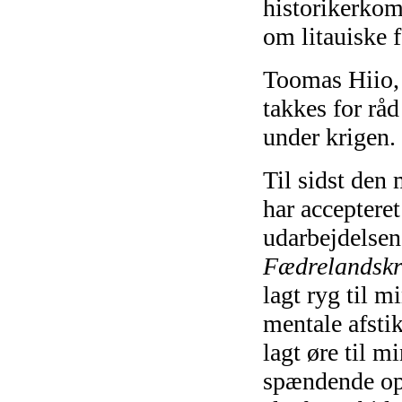
historikerkom
om litauiske 
Toomas Hiio, 
takkes for råd
under krigen.
Til sidst den 
har acceptere
udarbejdelsen
Fædrelandskr
lagt ryg til 
mentale afstik
lagt øre til 
spændende opl