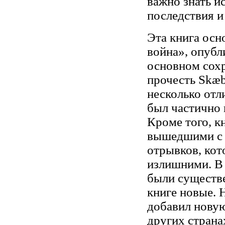
важно знать и
последствия и
Эта книга осн
война», опубл
основном сохр
прочесть Skæ
несколько отл
был частично 
Кроме того, к
вышедшими с 2
отрывков, кот
излишними. В 
были существ
книге новые. 
добавил новую
других страна