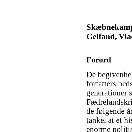
Skæbnekamp:
Gelfand, Vlad
Forord
De begivenhed
forfatters bed
generationer s
Fædrelandskri
de følgende år
tanke, at et h
enorme politi