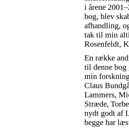
i årene 2001–
bog, blev ska
afhandling, o
tak til min al
Rosenfeldt, K
En række andr
til denne bog
min forskning
Claus Bundgår
Lammers, Mic
Stræde, Torbe
nydt godt af 
begge har læs