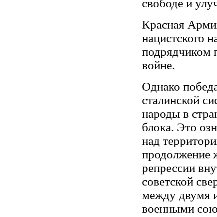
свободе и ул
Красная Арми
нацистского н
подрядчиком 
войне.
Однако побед
сталинской си
народы в стра
блока. Это оз
над территор
продолжение ж
репрессии вну
советской све
между двумя 
военными сою