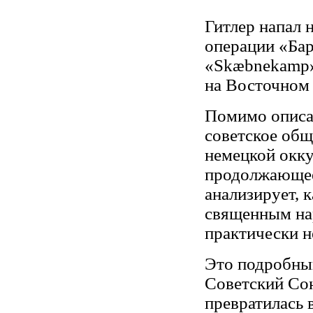
Гитлер напал 
операции «Бар
«Skæbnekamp»
на Восточном 
Помимо описа
советское общ
немецкой окку
продолжающее
анализирует, 
священным на
практически н
Это подробный
Советский Сою
превратилась 