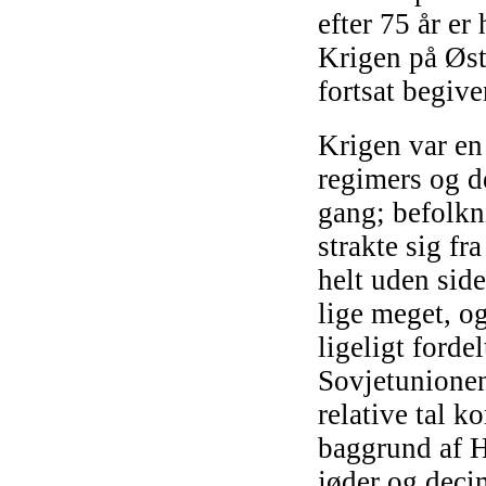
efter 75 år er
Krigen på Østf
fortsat begiv
Krigen var e
regimers og de
gang; befolk
strakte sig fr
helt uden side
lige meget, og
ligeligt ford
Sovjetunionen
relative tal k
baggrund af H
jøder og deci