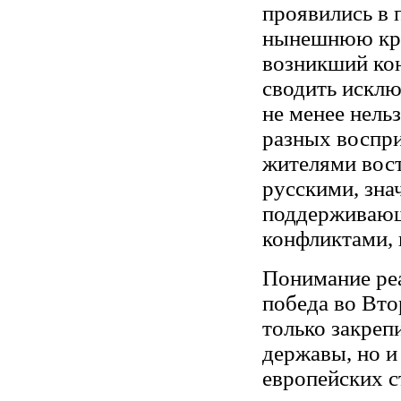
проявились в 
нынешнюю кро
возникший кон
сводить исклю
не менее нель
разных воспр
жителями вос
русскими, зна
поддерживающе
конфликтами, 
Понимание реа
победа во Вто
только закреп
державы, но и
европейских с