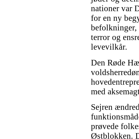
nationer var 
for en ny begy
befolkninger,
terror og ensr
levevilkår.
Den Røde Hær 
voldsherredøm
hovedentrepre
med
aksemagte
Sejren ændred
funktionsmåde
prøvede folke
Østblokken. D