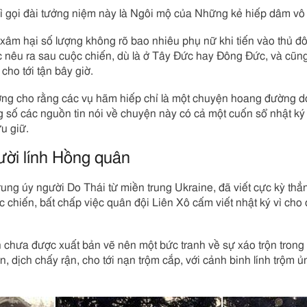
ì gọi đài tưởng niệm này là Ngôi mộ của Những kẻ hiếp dâm vô
ã xâm hại số lượng không rõ bao nhiêu phụ nữ khi tiến vào thủ đ
 nêu ra sau cuộc chiến, dù là ở Tây Đức hay Đông Đức, và cũng
cho tới tận bây giờ.
ng cho rằng các vụ hãm hiếp chỉ là một chuyện hoang đường
 số các nguồn tin nói về chuyện này có cả một cuốn sổ nhật ký 
ưu giữ.
gười lính Hồng quân
trung úy người Do Thái từ miền trung Ukraine, đã viết cực kỳ thẳ
̣c chiến, bất chấp việc quân đội Liên Xô cấm viết nhật ký vì cho
n chưa được xuất bản vẽ nên một bức tranh về sự xáo trộn trong
, dịch chấy rận, cho tới nạn trộm cắp, với cảnh binh lính trộm 