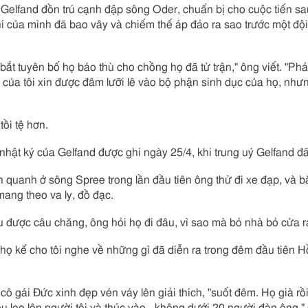
Gelfand đồn trú cạnh đập sông Oder, chuẩn bị cho cuộc tiến sau
 của mình đã bao vây và chiếm thế áp đảo ra sao trước một độ
t tuyên bố họ báo thù cho chồng họ đã tử trận," ông viết. "Phải 
của tôi xin được đâm lưỡi lê vào bộ phận sinh dục của họ, nhưng 
ồi tệ hơn.
hật ký của Gelfand được ghi ngày 25/4, khi trung uý Gelfand đã 
h quanh ở sông Spree trong lần đầu tiên ông thử đi xe đạp, và b
ang theo va ly, đồ đạc.
 được câu chăng, ông hỏi họ đi đâu, vì sao mà bỏ nhà bỏ cửa ra
, họ kể cho tôi nghe về những gì đã diễn ra trong đêm đầu tiên 
 cô gái Đức xinh đẹp vén váy lên giải thích, "suốt đêm. Họ già rồi