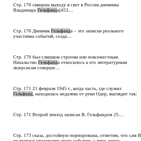
Стр. 170 священа выходу в свет в России дневника
Владимира
Гельфанд
а[453…
Стр. 170 Дневник
Гельфанд
а – это записки реального
участника событий, созда…
Стр. 170 был слишком строгим или повсеместным.
Начальство
Гельфанд
а относилось к его литературным
экзерсисам соверше…
Стр. 171 21 февраля 1945 г., когда часть, где служил
Гельфанд
, находилась недалеко от реки Одер, выглядит так:
Стр. 171 Второй эпизод записан В. Гельфандом 25…
Стр. 173 сказа, достойную порноромана, отметим, что сам 
не являлся свидетелем этого события, а лишь перес…