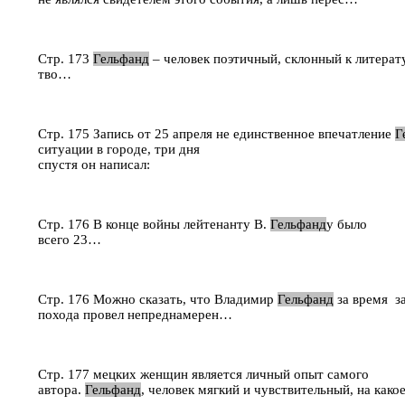
Стр. 173
Гельфанд
– человек поэтичный, склонный к литера
тво…
Стр. 175 Запись от 25 апреля не единственное впечатление
Г
ситуации в городе, три дня
спустя он написал:
Стр. 176 В конце войны лейтенанту В.
Гельфанд
у было
всего 23…
Стр. 176 Можно сказать, что Владимир
Гельфанд
за время з
похода провел непреднамерен…
Стр. 177 мецких женщин является личный опыт самого
автора.
Гельфанд
, человек мягкий и чувствительный, на как