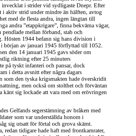
invecklat i strider vid sydligaste Dnepr. Efter
it i aktiv strid under mindre än hälften, avtog
t med de flesta andra, ingen längtan till
ånga andra ”etappkrigare”, finna bekväma vägar,
n pendlade mellan förband, stab och
g. Hösten 1944 befann sig hans division i
början av januari 1945 förflyttad till 1052.
onen den 14 januari 1945 gavs söder om
tlig riktning efter 25 minuters
tte på tyskt infanteri och pansar, dock
m i detta avsnitt efter några dagars
en som den tyska krigsmakten hade överskridit
attning, men också om stolthet och förväntan
a känt sig lockade att vara med om erövringen
ades Gelfands segerstämning av bråken med
soldater som var underställda honom i
g sig utsatt för förtal och grova skämt.
, redan tidigare hade haft med frontkamrater,