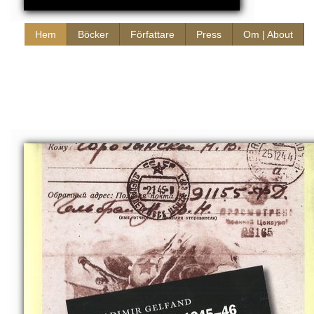
Hem
Böcker
Författare
Press
Om | About