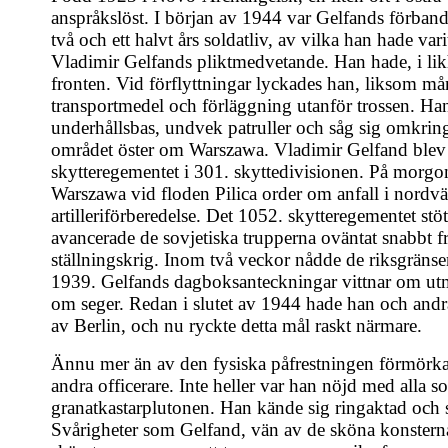
anspråkslöst. I början av 1944 var Gelfands förband 
två och ett halvt års soldatliv, av vilka han hade var
Vladimir Gelfands pliktmedvetande. Han hade, i likhe
fronten. Vid förflyttningar lyckades han, liksom m
transportmedel och förläggning utanför trossen. Ha
underhållsbas, undvek patruller och såg sig omkrin
området öster om Warszawa. Vladimir Gelfand blev i 
skytteregementet i 301. skyttedivisionen. På morg
Warszawa vid floden Pilica order om anfall i nordväs
artilleriförberedelse. Det 1052. skytteregementet stö
avancerade de sovjetiska trupperna oväntat snabbt fra
ställningskrig. Inom två veckor nådde de riksgräns
1939. Gelfands dagboksanteckningar vittnar om utm
om seger. Redan i slutet av 1944 hade han och andr
av Berlin, och nu ryckte detta mål raskt närmare.
Ännu mer än av den fysiska påfrestningen förmörk
andra officerare. Inte heller var han nöjd med alla 
granatkastarplutonen. Han kände sig ringaktad och så
Svårigheter som Gelfand, vän av de sköna konsterna