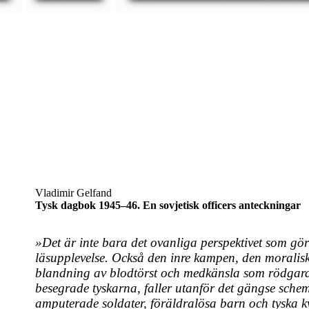
Vladimir Gelfand
Tysk dagbok 1945–46. En sovjetisk officers anteckningar
»Det är inte bara det ovanliga perspektivet som gö
läsupplevelse. Också den inre kampen, den moralisk
blandning av blodtörst och medkänsla som rödgard
besegrade tyskarna, faller utanför det gängse schem
amputerade soldater, föräldralösa barn och tyska kv