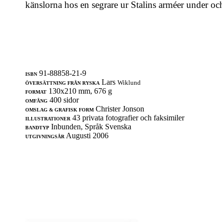
känslorna hos en segrare ur Stalins arméer under och
91-88858-21-9
ISBN
Lars
Wiklund
ÖVERSÄTTNING FRÅN RYSKA
130x210 mm, 676 g
FORMAT
400 sidor
OMFÅNG
Christer Jonson
OMSLAG & GRAFISK FORM
43 privata fotografier och faksimiler
ILLUSTRATIONER
Inbunden, Språk Svenska
BANDTYP
Augusti 2006
UTGIVNINGSÅR