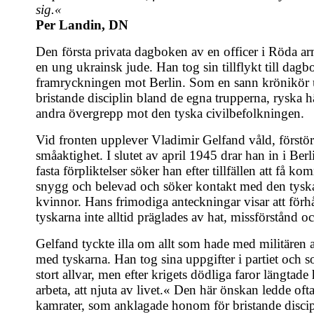
sig.«
Per Landin, DN
Den första privata dagboken av en officer i Röda a
en ung ukrainsk jude. Han tog sin tillflykt till dagb
framryckningen mot Berlin. Som en sann krönikör 
bristande disciplin bland de egna trupperna, ryska 
andra övergrepp mot den tyska civilbefolkningen.
Vid fronten upplever Vladimir Gelfand våld, förstö
småaktighet. I slutet av april 1945 drar han in i Ber
fasta förpliktelser söker han efter tillfällen att få k
snygg och belevad och söker kontakt med den tyska
kvinnor. Hans frimodiga anteckningar visar att förh
tyskarna inte alltid präglades av hat, missförstånd 
Gelfand tyckte illa om allt som hade med militären 
med tyskarna. Han tog sina uppgifter i partiet och 
stort allvar, men efter krigets dödliga faror längtade h
arbeta, att njuta av livet.« Den här önskan ledde oft
kamrater, som anklagade honom för bristande discipl