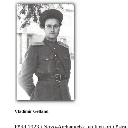
Vladimir Gelfand
Född 1923 i Novo-Archangelsk, en liten ort i östra