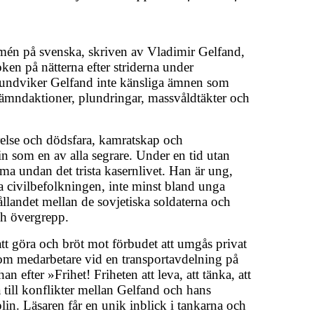
rmén på svenska, skriven av Vladimir Gelfand,
oken på nätterna efter striderna under
undviker Gelfand inte känsliga ämnen som
hämndaktioner, plundringar, massvåldtäkter och
relse och dödsfara, kamratskap och
lin som en av alla segrare. Under en tid utan
omma undan det trista kasernlivet. Han är ung,
 civilbefolkningen, inte minst bland unga
ållandet mellan de sovjetiska soldaterna och
och övergrepp.
att göra och bröt mot förbudet att umgås privat
som medarbetare vid en transportavdelning på
an efter »Frihet! Friheten att leva, att tänka, att
a till konflikter mellan Gelfand och hans
in. Läsaren får en unik inblick i tankarna och