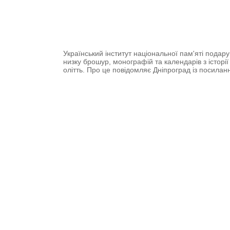
Український інститут національної пам'яті пода
низку брошур, монографій та календарів з історії
олітть. Про це повідомляє Дніпроград із посила