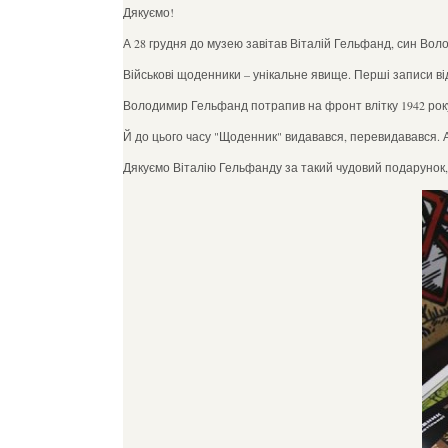
Дякуємо!
А 28 грудня до музею завітав Віталій Гельфанд, син Воло
Військові щоденники – унікальне явище. Перші записи від
Володимир Гельфанд потрапив на фронт влітку 1942 року, 
Й до цього часу "Щоденник" видавався, перевидавався. А
Дякуємо Віталію Гельфанду за такий чудовий подарунок, як