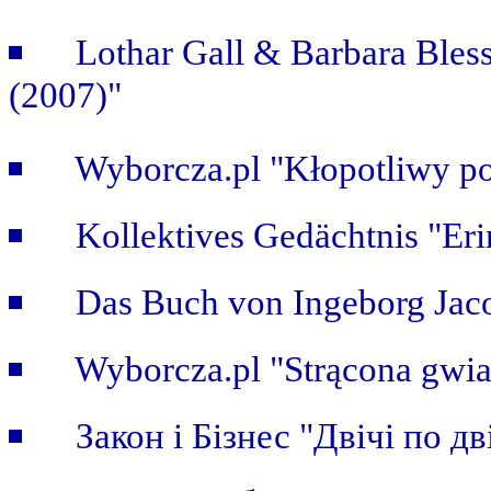
Lothar Gall & Barbara Bless
(2007)"
Wyborcza.pl "Kłopotliwy po
Kollektives Gedächtnis "Er
Das Buch von Ingeborg Jaco
Wyborcza.pl "Strącona gwi
Закон i Бiзнес "Двічі по дві