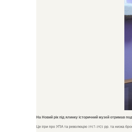
На Новий рік під ялинку історичний музей отримав под
Це ігри про УПА та революцію 1917-1921 рр. та низка брош