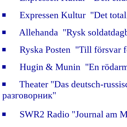
Expressen Kultur "Det totali
Allehanda "Rysk soldatdag
Ryska Posten "Till försvar f
Hugin & Munin "En rödarmi
Theater "Das deutsch-russis
разговорник"
SWR2 Radio "Journal am Mi