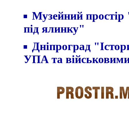
Музейний простiр 
під ялинку"
Дніпроград "Істор
УПА та військовим