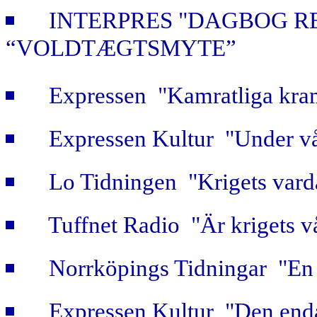
INTERPRES "DAGBOG R
“VOLDTÆGTSMYTE”
Expressen "Kamratliga kra
Expressen Kultur "Under vå
Lo Tidningen "Krigets vard
Tuffnet Radio "Är krigets v
Norrköpings Tidningar "En b
Expressen Kultur "Den enda