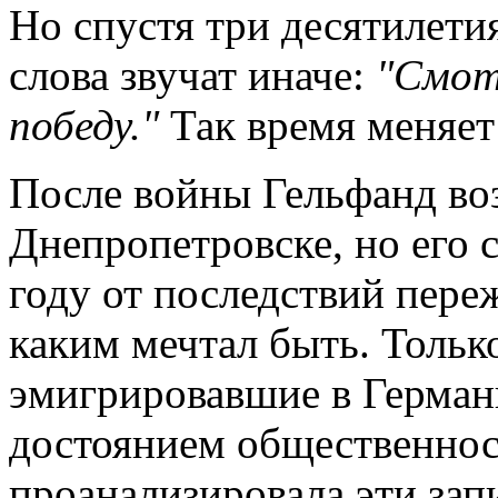
Но спустя три десятилетия
слова звучат иначе:
"Смотр
победу."
Так время меняет
После войны Гельфанд во
Днепропетровске
, но его
году
от последствий переж
каким мечтал быть. Только
эмигрировавшие в Герма
достоянием общественно
проанализировала
эти зап