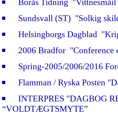
Borås Tidning "Vittnesmåil 
Sundsvall (ST) "Solkig skild
Helsingborgs Dagblad "Krig
2006 Bradfor "Conference 
Spring-2005/2006/2016 For
Flamman / Ryska Posten "Da
INTERPRES "DAGBOG R
“VOLDTÆGTSMYTE”