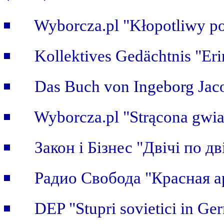
Wyborcza.pl "Kłopotliwy po
Kollektives Gedächtnis "Er
Das Buch von Ingeborg Jaco
Wyborcza.pl "Strącona gwi
Закон i Бiзнес "Двічі по дві
Радио Свобода "Красная а
DEP "Stupri sovietici in Ge