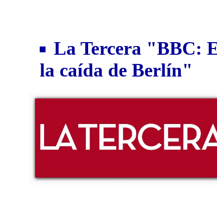
La Tercera "BBC: El
la caída de Berlín"