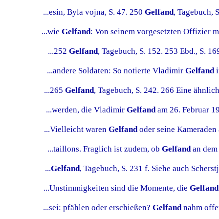
...esin, Byla vojna, S. 47. 250
Gelfand
, Tagebuch, S
...wie
Gelfand
: Von seinem vorgesetzten Offizier mu
...252
Gelfand
, Tagebuch, S. 152. 253 Ebd., S. 169
...andere Soldaten: So notierte Vladimir
Gelfand
i
...265
Gelfand
, Tagebuch, S. 242. 266 Eine ähnlich
...werden, die Vladimir
Gelfand
am 26. Februar 19
...Vielleicht waren
Gelfand
oder seine Kameraden a
...taillons. Fraglich ist zudem, ob
Gelfand
an dem 
...
Gelfand
, Tagebuch, S. 231 f. Siehe auch Scherstj
...Unstimmigkeiten sind die Momente, die
Gelfand
...sei: pfählen oder erschießen?
Gelfand
nahm offen