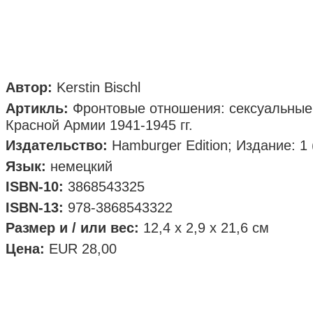
Aвтор:
Kerstin Bischl
Aртикль:
Фронтовые отношения: сексуальные
Красной Армии 1941-1945 гг.
Издательство:
Hamburger Edition; Издание: 1 
Язык:
немецкий
ISBN-10:
3868543325
ISBN-13:
978-3868543322
Размер и / или вес:
12,4 x 2,9 x 21,6 cм
Цена:
EUR 28,00