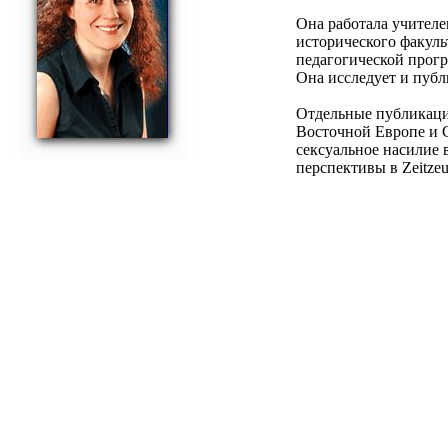
Она работала учител
исторического факуль
педагогической прогр
Она исследует и публ
Отдельные публикации
Восточной Европе и С
сексуальное насилие 
перспективы в Zeitzeu