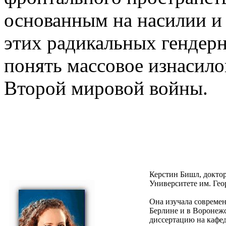
основанным на насилии и 
этих радикальных гендер
понять массовое изнасило
Второй мировой войны.
Керстин Бишл, доктор
Университете им. Гео
Она изучала совреме
Берлине и в Воронежс
диссертацию на кафед