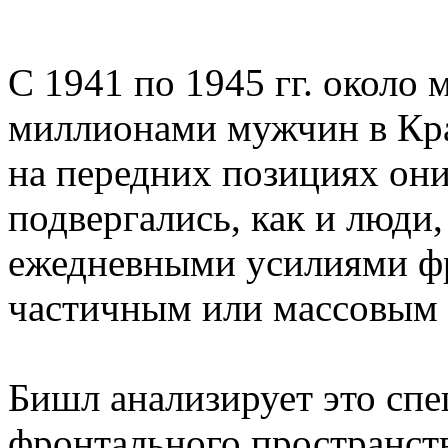
С 1941 по 1945 гг. около
миллионами мужчин в Кра
на передних позициях они
подвергались, как и люди
ежедневными усилиями фр
частичным или массовым 
Бишл анализирует это спе
фронтального пространст