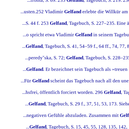
...fronta, S. 69. 235
Gelfand
, Tagebuch, S. 219. 23
...usten.252 Vladimir
Gelfand
erlebte die Willkür am 
...S. 44 f. 253
Gelfand
, Tagebuch, S. 227–235. Eine ä
...o spricht etwa Vladimir
Gelfand
in seinem Tagebuc
...
Gelfand
, Tagebuch, S. 41, 54–59 f., 64 ff., 74, 77, 8
...peredyˇska, S. 72;
Gelfand
, Tagebuch, S. 228–235
...
Gelfand
. Er bezeichnet sein Tagebuch als »treuen 
...Für
Gelfand
scheint das Tagebuch nach all den uner
...hsfrei, öffentlich forciert worden. 296
Gelfand
, Ta
...
Gelfand
, Tagebuch, S. 29 f., 37, 51, 53, 173. Sie
...negativen Gefühle abzuladen. Zusammen mit
Gel
...
Gelfand
, Tagebuch, S. 15, 45, 55, 128, 135, 142, 16