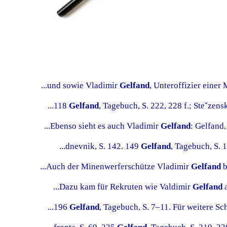
1
1
...und sowie Vladimir
Gelfand
, U
n
teroffizier einer
...118
Gelfand
, Tagebuch, S. 222, 228 f.; Steˇzenski
...Ebenso sieht es auch Vladimir
Gelfand
: Gelfand,
...dnevnik, S. 142. 149
Gelfand
, Tagebuch, S. 1
...Auch der Minenwerferschütze Vladimir
Gelfand
b
...Dazu kam für Rekruten wie Valdimir
Gelfand
a
...196
Gelfand
, Tagebuch, S. 7–11. Für weitere Sch