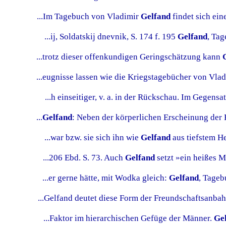
...Im Tagebuch von Vladimir
Gelfand
findet sich ein
...ij, Soldatskij dnevnik, S. 174 f. 195
Gelfand
, Tag
...trotz dieser offenkundigen Geringschätzung kann
...eugnisse lassen wie die Kriegstagebücher von Vla
...h einseitiger, v. a. in der Rückschau. Im Gegensa
...
Gelfand
: Neben der körperlichen Erscheinung der 
...war bzw. sie sich ihn wie
Gelfand
aus tiefstem H
...206 Ebd. S. 73. Auch
Gelfand
setzt »ein heißes M
...er gerne hätte, mit Wodka gleich:
Gelfand
, Tagebu
...Gelfand deutet diese Form der Freundschaftsanbah
...Faktor im hierarchischen Gefüge der Männer.
Ge