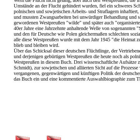
Wem die Flucht nicht gelang, aber auch den Westpreußen, die i
Umstände an der Flucht gehindert wurden, fiel ein schweres Sc
polnischen und sowjetischen Arbeits- und Straflagern inhaftiert,
und mussten Zwangsarbeiten bei unwürdiger Behandlung und sc
gewordenen Westpreußen "wilde" und später auch "organisierte"
40er Jahre eine Jahrzehnte anhaltende Welle von sogenannten "S
und den für Deutsche wie Polen gleichermaßen schlechten sozi
alle diese Westpreußen wurde mit dem Jahr 1945 "die Heimat zu
blieb und bleiben wird.
Über das Schicksal dieser deutschen Flüchtlinge, der Vertriebe
und derjenigen gebürtigen Westpreußen die heute noch als polni
Westpreußen in diesem Buch. Drei wissenschaftliche Aufsätze
Schmidt), zur sowjetischen und alliierten Sicht auf die Prozes
vergangenen, gegenwärtigen und künftigen Politik der deutschen 
das Buch ein und eine kommentierte Auswahlbiographie zum The