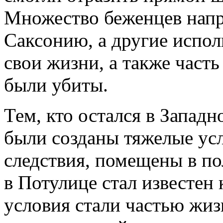
Множество беженцев нап
Саксонию, а другие испол
свои жизни, а также част
были убиты.
Тем, кто остался в Западн
были созданы тяжелые усл
следствия, помещены в пол
в Потулице стал известен
условия стали частью жиз