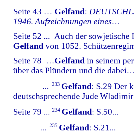
Seite 43 …
Gelfand
:
DEUTSCHL
1946. Aufzeichnungen eines
…
Seite 52 ... Auch der sowjetische
Gelfand
von 1052. Schützenregim
Seite 78 …
Gelfand
in seinem pe
über das Plündern und die dabei
23
3
...
Gelfand
: S.29
Der ku
deutschsprechende Jude Wladimir 
234
Seite 79 ...
Gelfand
: S.5
0...
23
5
...
Gelfand
: S.21
...