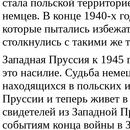
стала польской территори
немцев. В конце 1940-х г
которые пытались избежа
столкнулись с такими же
Западная Пруссия к 1945 
это насилие. Судьба неме
находящихся в польских и 
Пруссии и теперь живет в 
свидетелей из Западной 
событиям конца войны в 