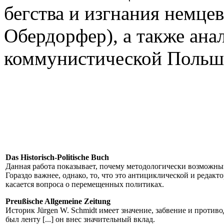
бегства и изгнания немцев
Обердорфер), а также ана
коммунистической Польше
Das Historisch-Politische Buch
Данная работа показывает, почему методологически возможны
Гораздо важнее, однако, то, что это антициклической и редакт
касается вопроса о перемещенных политиках.
Preußische Allgemeine Zeitung
Историк Jürgen W. Schmidt
имеет значение,
забвение и
противо
был
ленту
[...]
он внес
значительный вклад
.