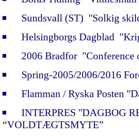
Sundsvall (ST) "Solkig skild
Helsingborgs Dagblad "Krig
2006 Bradfor "Conference 
Spring-2005/2006/2016 For
Flamman / Ryska Posten "Da
INTERPRES "DAGBOG R
“VOLDTÆGTSMYTE”