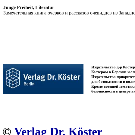
Junge Freiheit, Literatur
Замечательная книга
очерков и
рассказов очевидцев
из
Западн
Издательство д-р Костер
Кестером в Берлине и о
Издательства приоритет
для безопасности в поли
Кроме военной тематик
безопасности в центре в
©
Verlag Dr. Köster