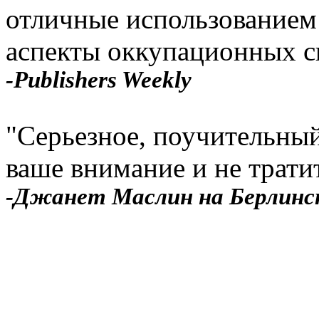
отличные использованием
аспекты оккупационных си
-Publishers Weekly
"Серьезное, поучительный 
ваше внимание и не тратит
-Джанет Маслин на Берлинс