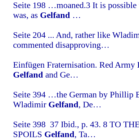
Seite 198
…moaned.3 It is possible 
was, as
Gelfand
…
Seite 204
... And, rather like Wladi
commented disapproving…
Einfügen
Fraternisation. Red Army 
Gelfand
and Ge…
Seite 394
…the German by Phillip B
Wladimir
Gelfand
, De…
Seite 398
37 Ibid., p. 43. 8 TO 
SPOILS
Gelfand
, Ta…