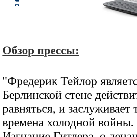
Обзор прессы:
"Фредерик Тейлор являетс
Берлинской стене действи
равняться, и заслуживает
времена холодной войны.
Изгнание Гитлера, о дена