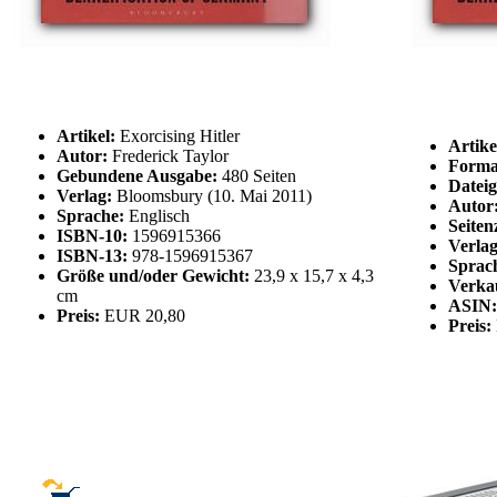
Artikel:
Exorcising Hitler
Artike
Autor:
Frederick Taylor
Forma
Gebundene Ausgabe:
480 Seiten
Dateig
Verlag:
Bloomsbury (10. Mai 2011)
Autor
Sprache:
Englisch
Seiten
ISBN-10:
1596915366
Verlag
ISBN-13:
978-1596915367
Sprac
Größe und/oder Gewicht:
23,9 x 15,7 x 4,3
Verka
cm
ASIN
Preis:
EUR 20,80
Preis: