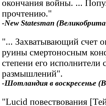
окончания войны. ... Поп
прочтению."
-New Statesman (Великобрита
"... Захватывающий счет 
руины смертоносным конфл
степени его исполнители 
размышлений".
-Шотландия в воскресенье (
"Lucid повествования [Тей