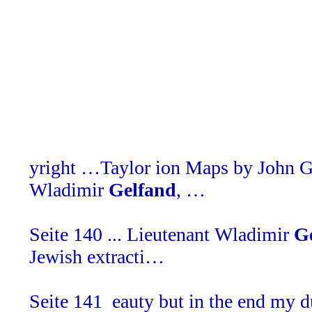
yright
…Taylor ion Maps by John Gi
Wladimir
Gelfand
, …
Seite 140
... Lieutenant Wladimir
G
Jewish extracti…
Seite 141
eauty but in the end my du