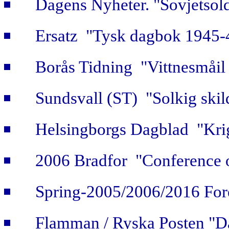
Dagens Nyheter. "Sovjetsold
Ersatz "Tysk dagbok 1945-
Borås Tidning "Vittnesmåil 
Sundsvall (ST) "Solkig skild
Helsingborgs Dagblad "Krig
2006 Bradfor "Conference 
Spring-2005/2006/2016 For
Flamman / Ryska Posten "Da