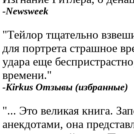
-Newsweek
"Тейлор тщательно взвеши
для портрета страшное вр
удара еще беспристрастно
времени."
-Kirkus Отзывы (избранные)
"... Это великая книга. 
анекдотами, она представ