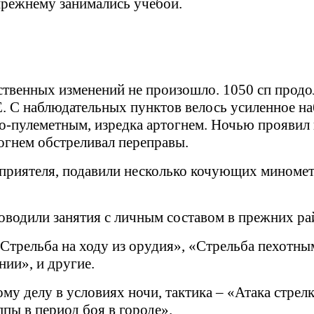
режнему занимались учебой.
ественных изменений не произошло. 1050 сп прод
С наблюдательных пунктов велось усиленное на
о-пулеметным, изредка артогнем. Ночью проявил
огнем обстреливал переправы.
еприятеля, подавили несколько кочующих миномет
оводили занятия с личным составом в прежних ра
«Стрельба на ходу из орудия», «Стрельба пехотны
ии», и другие.
му делу в условиях ночи, тактика – «Атака стрел
пы в период боя в городе».