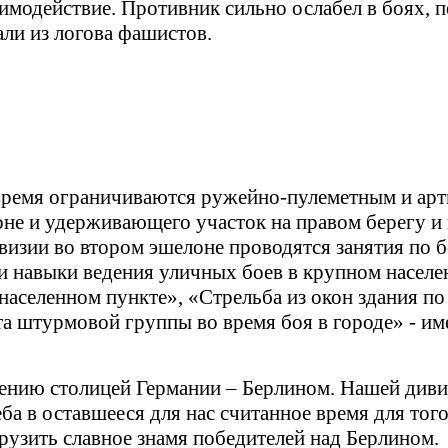
аимодействие. Противник сильно ослабел в боях, 
ли из логова фашистов.
 время ограничиваются ружейно-пулеметным и ар
оне и удерживающего участок на правом берегу и 
изии во втором эшелоне проводятся занятия по б
и навыки ведения уличных боев в крупном населе
аселенном пункте», «Стрельба из окон здания по
а штурмовой группы во время боя в городе» - им
ению столицей Германии – Берлином. Нашей дивиз
еба в оставшееся для нас считанное время для то
друзить славное знамя победителей над Берлином.