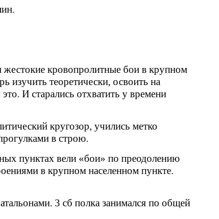
лин.
ли жестокие кровопролитные бои в крупном
рь изучить теоретически, освоить на
это. И старались отхватить у времени
литический кругозор, учились метко
 прогулками в строю.
енных пунктах вели «бои» по преодолению
роениями в крупном населенном пункте.
атальонами. 3 сб полка занимался по общей