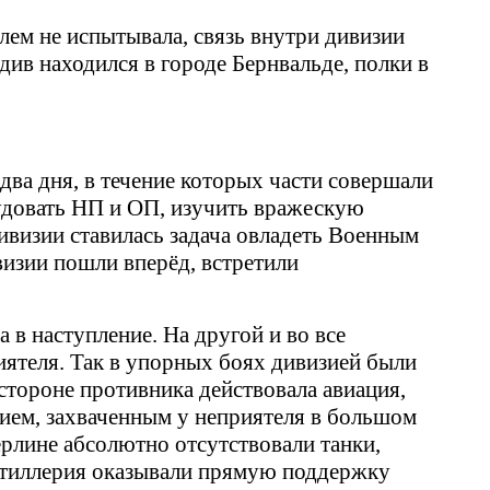
лем не испытывала, связь внутри дивизии
ив находился в городе Бернвальде, полки в
два дня, в течение которых части совершали
рудовать НП и ОП, изучить вражескую
дивизии ставилась задача овладеть Военным
визии пошли вперёд, встретили
 в наступление. На другой и во все
ятеля. Так в упорных боях дивизией были
стороне противника действовала авиация,
ием, захваченным у неприятеля в большом
ерлине абсолютно отсутствовали танки,
 артиллерия оказывали прямую поддержку