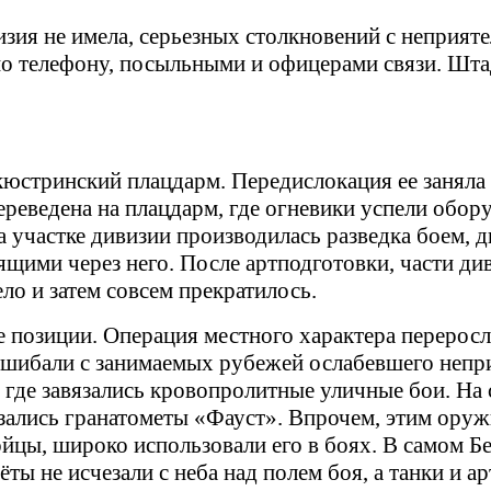
зия не имела, серьезных столкновений с неприяте
о телефону, посыльными и офицерами связи. Штад
кюстринский плацдарм. Передислокация ее заняла 
ереведена на плацдарм, где огневики успели обо
а участке дивизии производилась разведка боем, 
ими через него. После артподготовки, части ди
ло и затем совсем прекратилось.
 позиции. Операция местного характера переросла
сшибали с занимаемых рубежей ослабевшего непри
где завязались кровопролитные уличные бои. На 
зались гранатометы «Фауст». Впрочем, этим оруж
ойцы, широко использовали его в боях. В самом Б
ёты не исчезали с неба над полем боя, а танки и