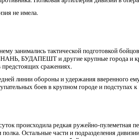
ротивника. Полковая артиллерия дивизии в опера
изия не имела.
жнему занимались тактической подготовкой бойцо
ПОЗНАНЬ, БУДАПЕШТ и другие крупные города и 
в предстоящих сражениях.
редней линии обороны и удержания вверенного ему
упательных боев в крупном городе и подступах к 
 суток происходила редкая ружейно-пулеметная п
и полка. Остальные части и подразделения дивизи