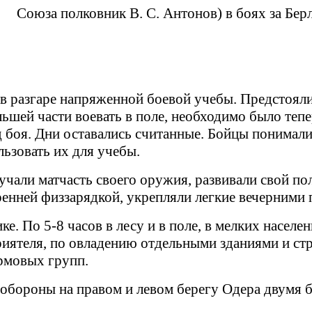
Союза полковник В. С. Антонов) в боях за Бер
 в разгаре напряженной боевой учебы. Предстоя
шей части воевать в поле, необходимо было тепе
 боя. Дни оставались считанные. Бойцы понимали 
ьзовать их для учебы.
учали матчасть своего оружия, развивали свой по
тренней физзарядкой, укрепляли легкие вечерними
ке. По 5-8 часов в лесу и в поле, в мелких насел
риятеля, по овладению отдельными зданиями и ст
рмовых групп.
обороны на правом и левом берегу Одера двумя б